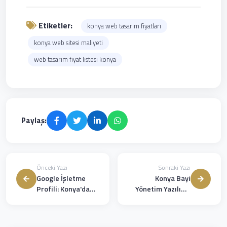
Etiketler:
konya web tasarım fiyatları
konya web sitesi maliyeti
web tasarım fiyat listesi konya
Paylaş:
Önceki Yazı
Sonraki Yazı
Google İşletme
Konya Bayi
Profili: Konya'da
Yönetim Yazılımı:
Yerel Müşteri
Bayi Ağınızı
Kazanmanın En
Dijitalleştirin
Kolay Yolu