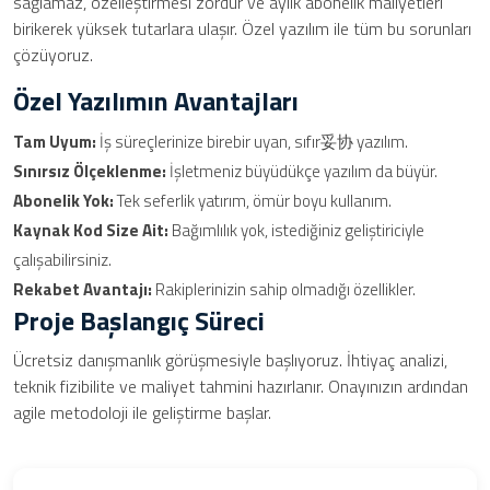
sağlamaz, özelleştirmesi zordur ve aylık abonelik maliyetleri
birikerek yüksek tutarlara ulaşır. Özel yazılım ile tüm bu sorunları
çözüyoruz.
Özel Yazılımın Avantajları
Tam Uyum:
İş süreçlerinize birebir uyan, sıfır妥协 yazılım.
Sınırsız Ölçeklenme:
İşletmeniz büyüdükçe yazılım da büyür.
Abonelik Yok:
Tek seferlik yatırım, ömür boyu kullanım.
Kaynak Kod Size Ait:
Bağımlılık yok, istediğiniz geliştiriciyle
çalışabilirsiniz.
Rekabet Avantajı:
Rakiplerinizin sahip olmadığı özellikler.
Proje Başlangıç Süreci
Ücretsiz danışmanlık görüşmesiyle başlıyoruz. İhtiyaç analizi,
teknik fizibilite ve maliyet tahmini hazırlanır. Onayınızın ardından
agile metodoloji ile geliştirme başlar.