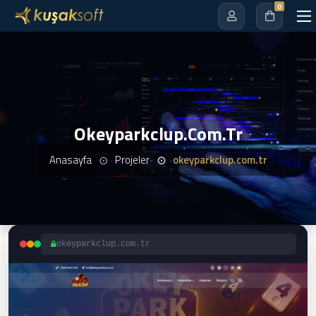
0
Okeyparkclup.com.tr
Anasayfa
Projeler
okeyparkclup.com.tr
okeyparkclup.com.tr