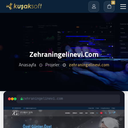
0
Zehraningelinevi.com
Anasayfa
Projeler
zehraningelinevi.com
zehraningelinevi.com